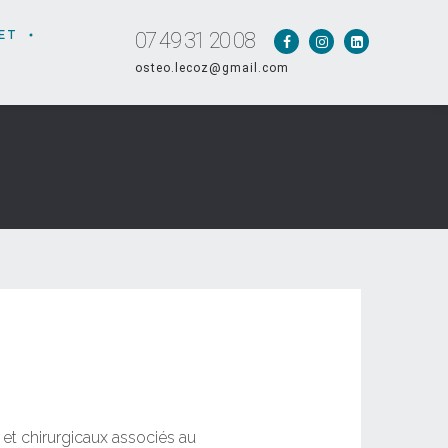
ET
07 49 31 20 08
osteo.lecoz@gmail.com
 et chirurgicaux associés au