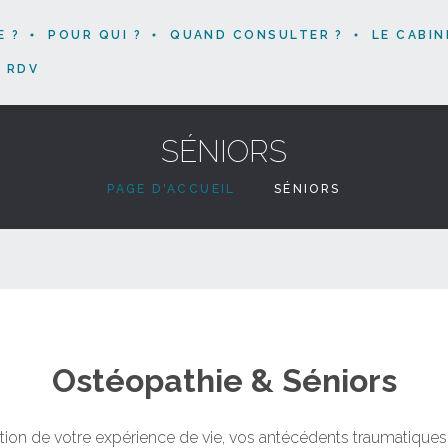
E ?
POUR QUI ?
QUAND CONSULTER ?
LE CABIN
 RDV
SÉNIORS
PAGE D'ACCUEIL
SÉNIORS
Ostéopathie & Séniors
ddition de votre expérience de vie, vos antécédents traumatiques