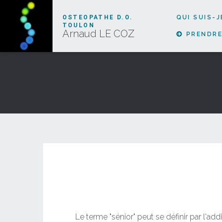
OSTEOPATHE D.O.
QUI SUIS-J
TOULON
Arnaud LE COZ
PRENDRE
Le terme "sénior" peut se définir par l'a