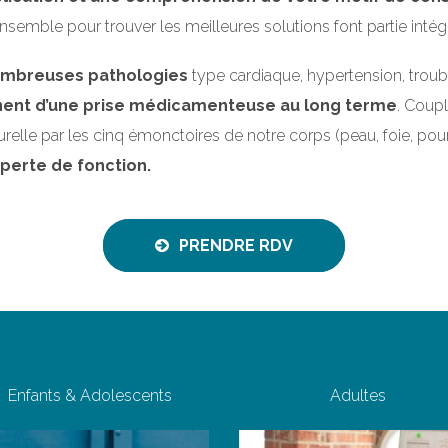
ensemble pour trouver les meilleures solutions font partie inté
nombreuses pathologies
type cardiaque, hypertension, troub
nent d’une prise médicamenteuse au long terme
. Coupl
relle par les cinq émonctoires de notre corps (peau, foie, poumo
perte de fonction.
PRENDRE RDV
Enfants & Adolescents
Adultes