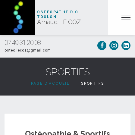
OSTEOPATHE D.O.
TOULON
Arnaud LE COZ
07 49 31 20 08
osteo.lecoz@gmail.com
SPORTIFS
PAGE D'ACCUEIL
SPORTIFS
Ostéopathie & Sportifs